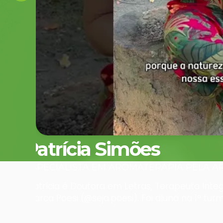
Carol Bauermann
ALUNA DA 2º TURMA DE PÓS-GRADUAÇÃ
“Carol é farmacêutica, fitoterapeuta e mestre
técnico e científica e a robustez de conteúd
conhecimentos e melhorar ainda mais na sua 