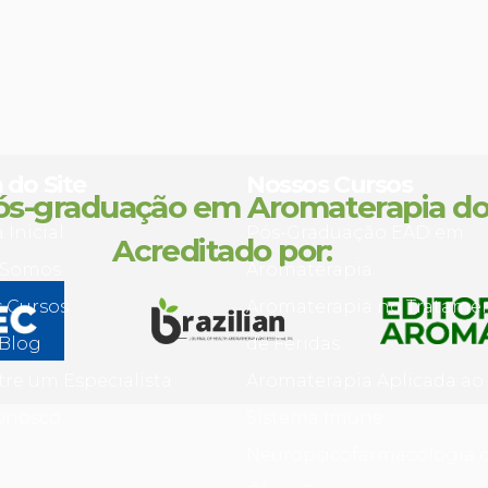
do Site
Nossos Cursos
ós-graduação em Aromaterapia do 
 Inicial
Pós-Graduação EAD em
Acreditado por:
Somos
Aromaterapia
 Cursos
Aromaterapia no Tratame
Blog
de Feridas
re um Especialista
Aromaterapia Aplicada ao
onosco
Sistema Imune
Neuropsicofarmacologia 