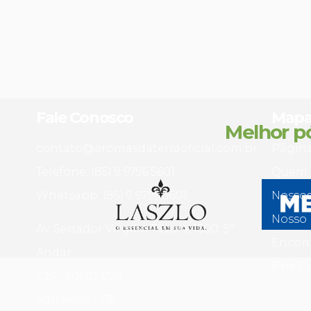
Fale Conosco
Mapa 
Melhor p
contato@aromasdaterraoficial.com.br
Página
Telefone: (85) 9 9796.5601
Quem 
Whatsapp: (85) 9 9796.5601
Nossos
Nosso 
Av. Senador Virgílio Távora, 1500, 9º
Encont
Andar
Fale C
CEP: 60170-078
Fortaleza - CE