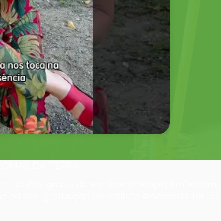
O EM AROMATERAPIA
 em ciências da saúde. Nossa especialização pôde t
o que ela estava buscando para que pudesse aprofu
profissão.”