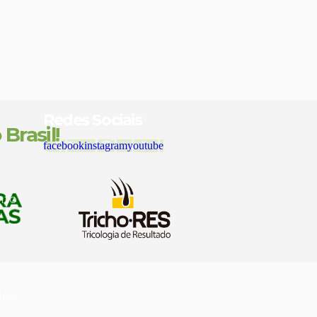
diferencial!
Redes Sociais
Brasil!
facebook
instagram
youtube
nto
dos